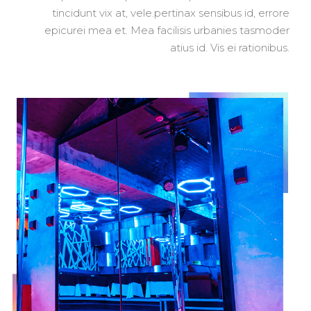
tincidunt vix at, vele.pertinax sensibus id, errore
epicurei mea et. Mea facilisis urbanies tasmoder
atius id. Vis ei rationibus.