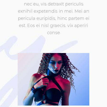
nec eu, vis detraxit periculis
exnihil expetendis in mei. Mei an
pericula euripidis, hinc partem ei
est. Eos ei nisl graecis. vix aperiri
conse